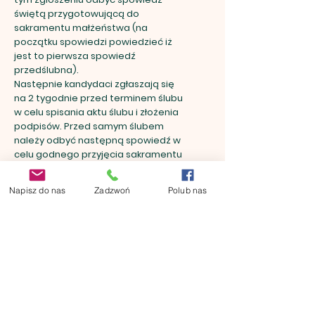
świętą przygotowującą do
sakramentu małżeństwa (na
początku spowiedzi powiedzieć iż
jest to pierwsza spowiedź
przedślubna).
Następnie kandydaci zgłaszają się
na 2 tygodnie przed terminem ślubu
w celu spisania aktu ślubu i złożenia
podpisów. Przed samym ślubem
należy odbyć następną spowiedź w
celu godnego przyjęcia sakramentu
małżeństwa (na początku spowiedzi
powiedzieć iż jest to druga spowiedź
Napisz do nas
Zadzwoń
Polub nas
przedślubna).
Świadek ślubu
Do spisania aktu ślubu potrzebne są
dane świadków (Imię i nazwisko, wiek,
wyznanie, adres zamieszkania).
Godną rzeczą jest, aby ci, którzy
zostali wybrania na świadków
wcześniej odbyli również