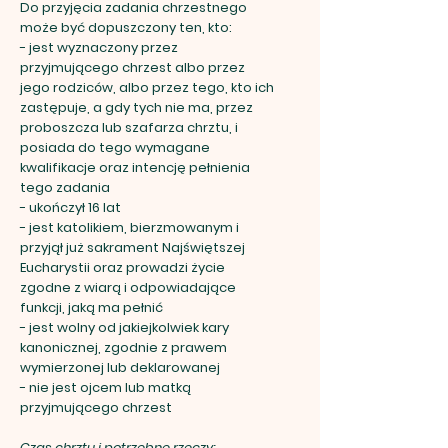
Do przyjęcia zadania chrzestnego
może być dopuszczony ten, kto:
- jest wyznaczony przez
przyjmującego chrzest albo przez
jego rodziców, albo przez tego, kto ich
zastępuje, a gdy tych nie ma, przez
proboszcza lub szafarza chrztu, i
posiada do tego wymagane
kwalifikacje oraz intencję pełnienia
tego zadania
- ukończył 16 lat
- jest katolikiem, bierzmowanym i
przyjął już sakrament Najświętszej
Eucharystii oraz prowadzi życie
zgodne z wiarą i odpowiadające
funkcji, jaką ma pełnić
- jest wolny od jakiejkolwiek kary
kanonicznej, zgodnie z prawem
wymierzonej lub deklarowanej
- nie jest ojcem lub matką
przyjmującego chrzest
Czas chrztu i potrzebne rzeczy: