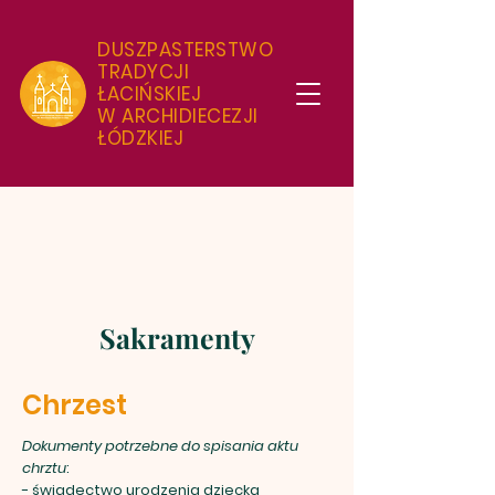
DUSZPASTERSTWO
TRADYCJI
ŁACIŃSKIEJ
W ARCHIDIECEZJI
ŁÓDZKIEJ
Sakramenty
Chrzest
Dokumenty potrzebne do spisania aktu
chrztu
:
- świadectwo urodzenia dziecka