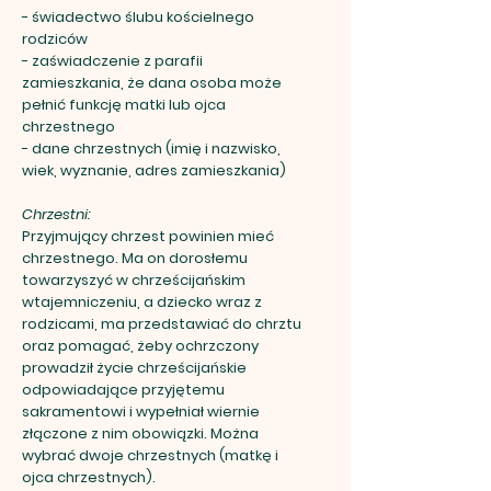
- świadectwo ślubu kościelnego
rodziców
- zaświadczenie z parafii
zamieszkania, że dana osoba może
pełnić funkcję matki lub ojca
chrzestnego
- dane chrzestnych (imię i nazwisko,
wiek, wyznanie, adres zamieszkania)
Chrzestni:
Przyjmujący chrzest powinien mieć
chrzestnego. Ma on dorosłemu
towarzyszyć w chrześcijańskim
wtajemniczeniu, a dziecko wraz z
rodzicami, ma przedstawiać do chrztu
oraz pomagać, żeby ochrzczony
prowadził życie chrześcijańskie
odpowiadające przyjętemu
sakramentowi i wypełniał wiernie
złączone z nim obowiązki. Można
wybrać dwoje chrzestnych (matkę i
ojca chrzestnych).